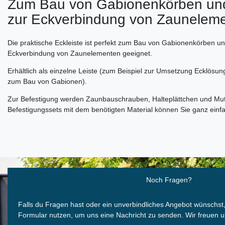
Zum Bau von Gabionenkörben und
zur Eckverbindung von Zaunelem
Die praktische Eckleiste ist perfekt zum Bau von Gabionenkörben un
Eckverbindung von Zaunelementen geeignet.
Erhältlich als einzelne Leiste (zum Beispiel zur Umsetzung Ecklösung
zum Bau von Gabionen).
Zur Befestigung werden Zaunbauschrauben, Halteplättchen und Mut
Befestigungssets mit dem benötigten Material können Sie ganz einfa
Ceres::Template.mailFormHoneypotLabel
Noch Fragen?
Falls du Fragen hast oder ein unverbindliches Angebot wünschst
Formular nutzen, um uns eine Nachricht zu senden. Wir freuen u