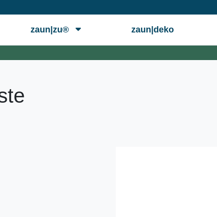
zaun|zu®
zaun|deko
ste