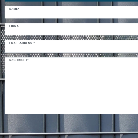
NAME*
FIRMA
EMAIL-ADRESSE*
NACHRICHT*