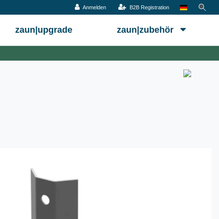
Anmelden
B2B Registration
zaun|upgrade
zaun|zubehör