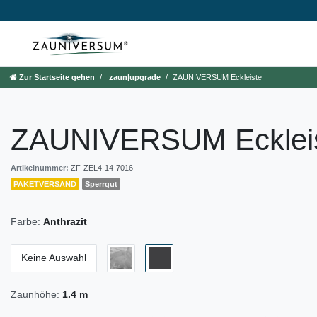
Zur Startseite gehen
zaun|upgrade
ZAUNIVERSUM Eckleiste
ZAUNIVERSUM Ecklei
Artikelnummer:
ZF-ZEL4-14-7016
PAKETVERSAND
Sperrgut
Farbe:
Anthrazit
Keine Auswahl
Zaunhöhe:
1.4 m