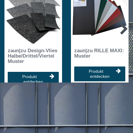
zaun|zu Design-Vlies
zaun|zu RILLE MAXI:
Halbe/Drittel/Viertel
Muster
Muster
Produkt
entdecken
Produkt
entdecken