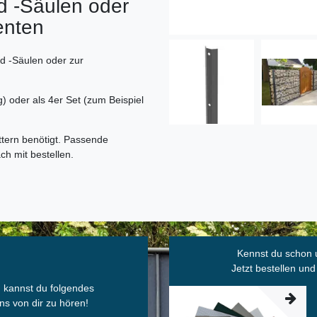
 -Säulen oder
enten
d -Säulen oder zur
) oder als 4er Set (zum Beispiel
tern benötigt. Passende
ch mit bestellen.
Kennst du schon 
Jetzt bestellen und
, kannst du folgendes
ns von dir zu hören!