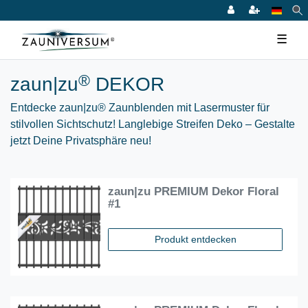
☰
®
zaun|zu
DEKOR
Entdecke zaun|zu® Zaunblenden mit Lasermuster für
stilvollen Sichtschutz! Langlebige Streifen Deko – Gestalte
jetzt Deine Privatsphäre neu!
zaun|zu PREMIUM Dekor Floral
#1
Produkt entdecken