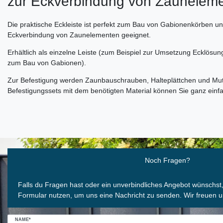
zur Eckverbindung von Zaunelem
Die praktische Eckleiste ist perfekt zum Bau von Gabionenkörben un
Eckverbindung von Zaunelementen geeignet.
Erhältlich als einzelne Leiste (zum Beispiel zur Umsetzung Ecklösung
zum Bau von Gabionen).
Zur Befestigung werden Zaunbauschrauben, Halteplättchen und Mut
Befestigungssets mit dem benötigten Material können Sie ganz einfa
Ceres::Template.mailFormHoneypotLabel
Noch Fragen?
Falls du Fragen hast oder ein unverbindliches Angebot wünschst
Formular nutzen, um uns eine Nachricht zu senden. Wir freuen u
NAME*