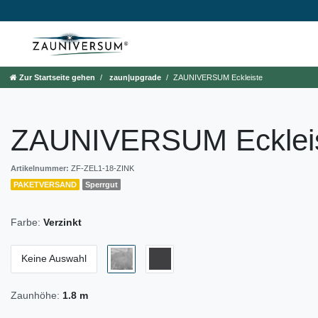
Zur Startseite gehen
zaun|upgrade
ZAUNIVERSUM Eckleiste
ZAUNIVERSUM Ecklei
Artikelnummer:
ZF-ZEL1-18-ZINK
PAKETVERSAND
Sperrgut
Farbe:
Verzinkt
Keine Auswahl
Zaunhöhe:
1.8 m