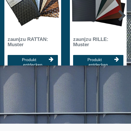
zaun|zu RATTAN:
zaun|zu RILLE:
Muster
Muster
Produkt
Produkt
entdecken
entdecken