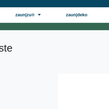
zaun|zu®
zaun|deko
ste