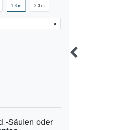
1.8 m
2.0 m
 -Säulen oder