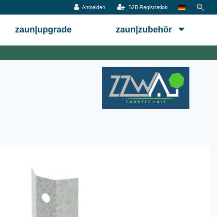
Anmelden
B2B Registration
zaun|upgrade
zaun|zubehör