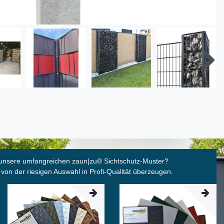
unsere umfangreichen zaun|zu
®
Sichtschutz-Muster?
 von der riesigen Auswahl in Profi-Qualität überzeugen.