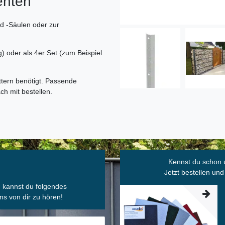
enten
d -Säulen oder zur
) oder als 4er Set (zum Beispiel
tern benötigt. Passende
ch mit bestellen.
Kennst du schon 
Jetzt bestellen und
, kannst du folgendes
ns von dir zu hören!