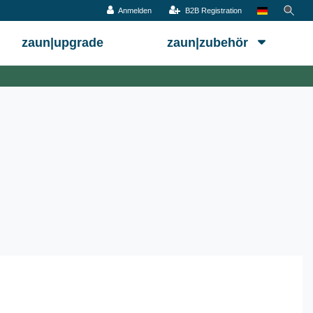
Anmelden
B2B Registration
zaun|upgrade
zaun|zubehör