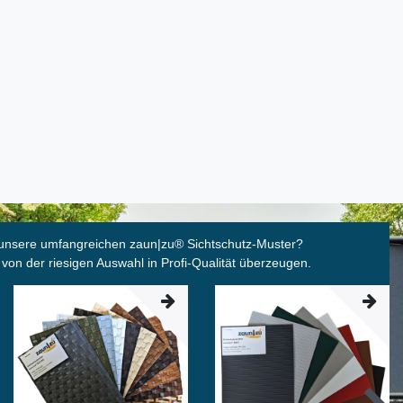
unsere umfangreichen zaun|zu
®
Sichtschutz-Muster?
 von der riesigen Auswahl in Profi-Qualität überzeugen.