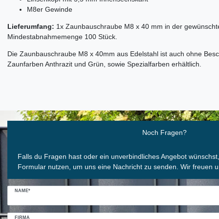
M8er Gewinde
Lieferumfang:
1x Zaunbauschraube M8 x 40 mm in der gewünschte
Mindestabnahmemenge 100 Stück.
Die Zaunbauschraube M8 x 40mm aus Edelstahl ist auch ohne Besch
Zaunfarben Anthrazit und Grün, sowie Spezialfarben erhältlich.
Ceres::Template.mailFormHoneypotLabel
Noch Fragen?
Falls du Fragen hast oder ein unverbindliches Angebot wünschst
Formular nutzen, um uns eine Nachricht zu senden. Wir freuen u
NAME*
FIRMA