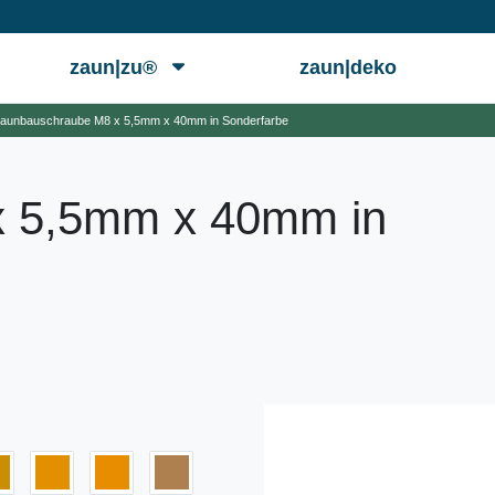
zaun|zu®
zaun|deko
aunbauschraube M8 x 5,5mm x 40mm in Sonderfarbe
x 5,5mm x 40mm in