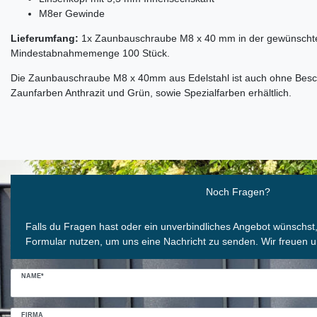
M8er Gewinde
Lieferumfang:
1x Zaunbauschraube M8 x 40 mm in der gewünschte
Mindestabnahmemenge 100 Stück.
Die Zaunbauschraube M8 x 40mm aus Edelstahl ist auch ohne Besch
Zaunfarben Anthrazit und Grün, sowie Spezialfarben erhältlich.
Ceres::Template.mailFormHoneypotLabel
Noch Fragen?
Falls du Fragen hast oder ein unverbindliches Angebot wünschst
Formular nutzen, um uns eine Nachricht zu senden. Wir freuen u
NAME*
FIRMA