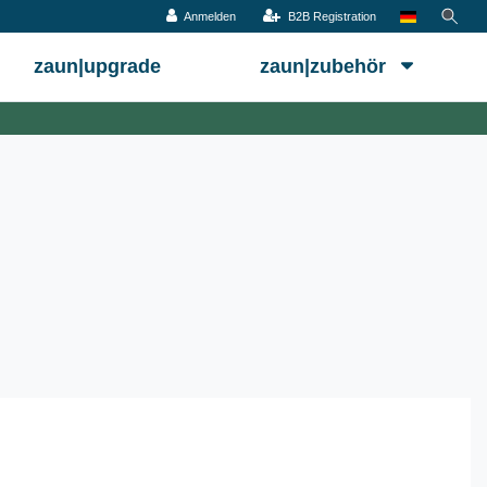
Anmelden
B2B Registration
zaun|upgrade
zaun|zubehör