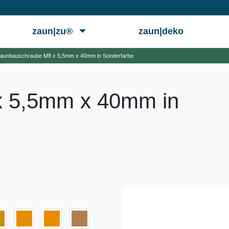
zaun|zu®
zaun|deko
aunbauschraube M8 x 5,5mm x 40mm in Sonderfarbe
x 5,5mm x 40mm in