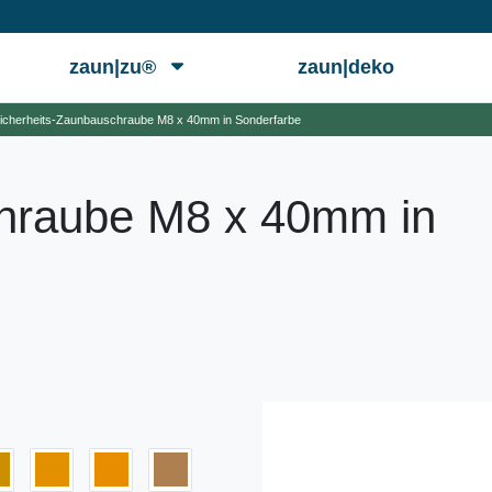
zaun|zu®
zaun|deko
icherheits-Zaunbauschraube M8 x 40mm in Sonderfarbe
chraube M8 x 40mm in