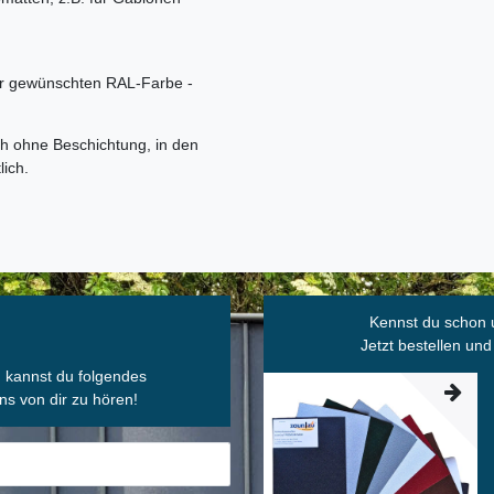
r gewünschten RAL-Farbe -
h ohne Beschichtung, in den
lich.
Kennst du schon 
Jetzt bestellen und
, kannst du folgendes
ns von dir zu hören!