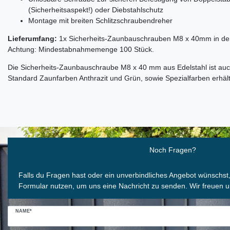
(Sicherheitsaspekt!) oder Diebstahlschutz
Montage mit breiten Schlitzschraubendreher
Lieferumfang:
1x Sicherheits-Zaunbauschrauben M8 x 40mm in de
Achtung: Mindestabnahmemenge 100 Stück.
Die Sicherheits-Zaunbauschraube M8 x 40 mm aus Edelstahl ist auc
Standard Zaunfarben Anthrazit und Grün, sowie Spezialfarben erhält
Ceres::Template.mailFormHoneypotLabel
Noch Fragen?
Falls du Fragen hast oder ein unverbindliches Angebot wünschst
Formular nutzen, um uns eine Nachricht zu senden. Wir freuen u
NAME*