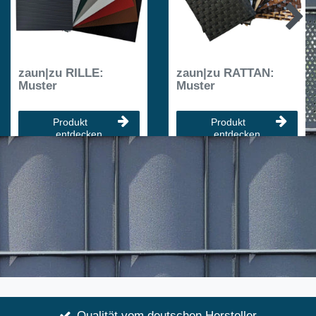
zaun|zu RILLE:
zaun|zu RATTAN:
Muster
Muster
Produkt
Produkt
entdecken
entdecken
Qualität vom deutschen Hersteller