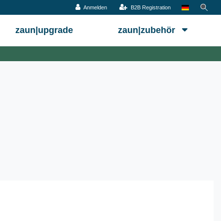
Anmelden
B2B Registration
zaun|upgrade
zaun|zubehör