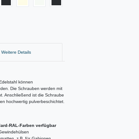
Weitere Details
Edelstahl können
rden. Die Schrauben werden mit
t. Anschließend ist die Schraube
ren hochwertig pulverbeschichtet.
ndard-RAL-Farben verfügbar
 Gewindehülsen
matten, z.B. für Gabionen