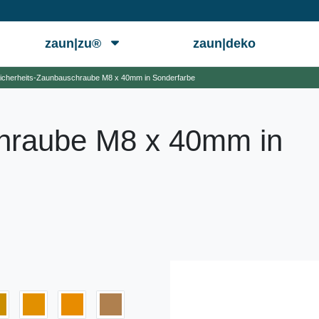
zaun|zu®
zaun|deko
icherheits-Zaunbauschraube M8 x 40mm in Sonderfarbe
chraube M8 x 40mm in