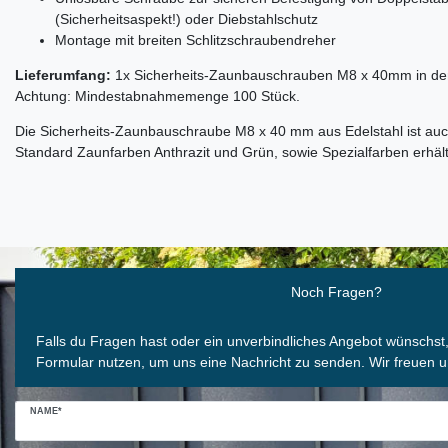
(Sicherheitsaspekt!) oder Diebstahlschutz
Montage mit breiten Schlitzschraubendreher
Lieferumfang:
1x Sicherheits-Zaunbauschrauben M8 x 40mm in de
Achtung: Mindestabnahmemenge 100 Stück.
Die Sicherheits-Zaunbauschraube M8 x 40 mm aus Edelstahl ist auc
Standard Zaunfarben Anthrazit und Grün, sowie Spezialfarben erhält
Ceres::Template.mailFormHoneypotLabel
Noch Fragen?
Falls du Fragen hast oder ein unverbindliches Angebot wünschst
Formular nutzen, um uns eine Nachricht zu senden. Wir freuen u
NAME*