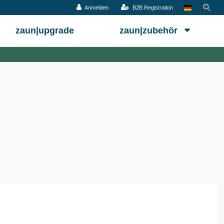
Anmelden
B2B Registration
zaun|upgrade
zaun|zubehör