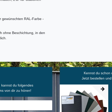
r gewünschten RAL-Farbe -
h ohne Beschichtung, in den
lich.
Kennst du schon 
Jetzt bestellen und
, kannst du folgendes
ns von dir zu hören!