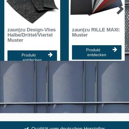
zaun|zu Design-Vlies
zaun|zu RILLE MAXI:
Halbe/Drittel/Viertel
Muster
Muster
Produkt
entdecken
Produkt
entdecken
Qualität vom deutschen Hersteller