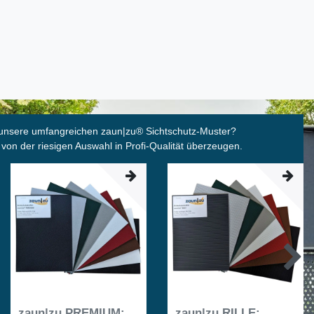
unsere umfangreichen zaun|zu
®
Sichtschutz-Muster?
 von der riesigen Auswahl in Profi-Qualität überzeugen.
zaun|zu PREMIUM:
zaun|zu RILLE: