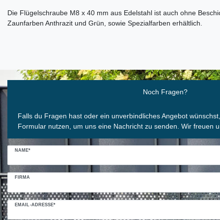
Die Flügelschraube M8 x 40 mm aus Edelstahl ist auch ohne Beschi
Zaunfarben Anthrazit und Grün, sowie Spezialfarben erhältlich.
Ceres::Template.mailFormHoneypotLabel
Noch Fragen?
Falls du Fragen hast oder ein unverbindliches Angebot wünschst
Formular nutzen, um uns eine Nachricht zu senden. Wir freuen u
NAME*
FIRMA
EMAIL-ADRESSE*