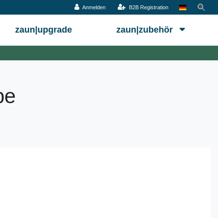
Anmelden
B2B Registration
zaun|upgrade
zaun|zubehör
be