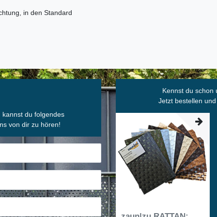
chtung, in den Standard
Kennst du schon 
Jetzt bestellen und
, kannst du folgendes
ns von dir zu hören!
zaun|zu RATTAN: