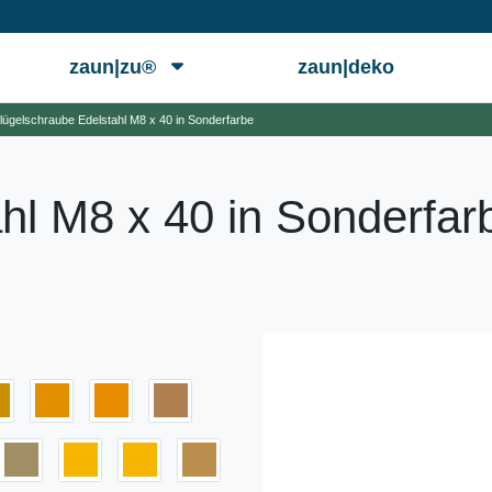
zaun|zu®
zaun|deko
lügelschraube Edelstahl M8 x 40 in Sonderfarbe
hl M8 x 40 in Sonderfar