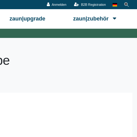
Anmelden
B2B Registration
zaun|upgrade
zaun|zubehör
be