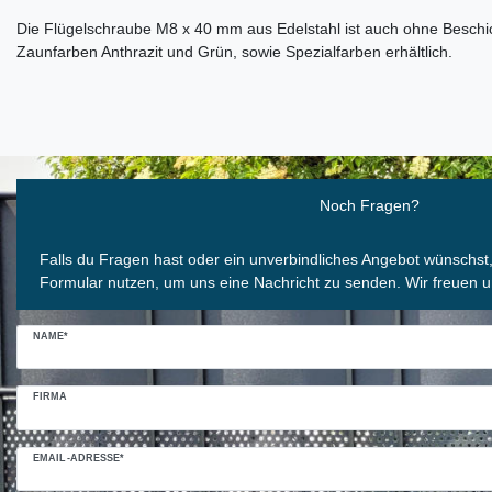
Die Flügelschraube M8 x 40 mm aus Edelstahl ist auch ohne Beschi
Zaunfarben Anthrazit und Grün, sowie Spezialfarben erhältlich.
Ceres::Template.mailFormHoneypotLabel
Noch Fragen?
Falls du Fragen hast oder ein unverbindliches Angebot wünschst
Formular nutzen, um uns eine Nachricht zu senden. Wir freuen u
NAME*
FIRMA
EMAIL-ADRESSE*