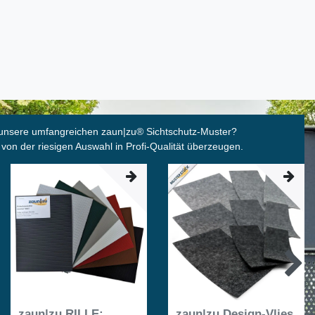
unsere umfangreichen zaun|zu
®
Sichtschutz-Muster?
 von der riesigen Auswahl in Profi-Qualität überzeugen.
zaun|zu RILLE:
zaun|zu Design-Vlies