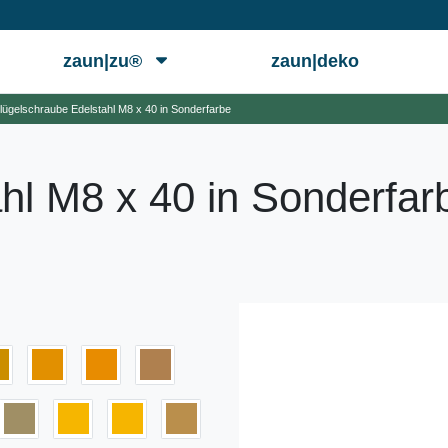
zaun|zu®
zaun|deko
lügelschraube Edelstahl M8 x 40 in Sonderfarbe
hl M8 x 40 in Sonderfar