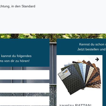
chtung, in den Standard
Kennst du schon 
Jetzt bestellen und
, kannst du folgendes
ns von dir zu hören!
zaun|zu RATTAN: