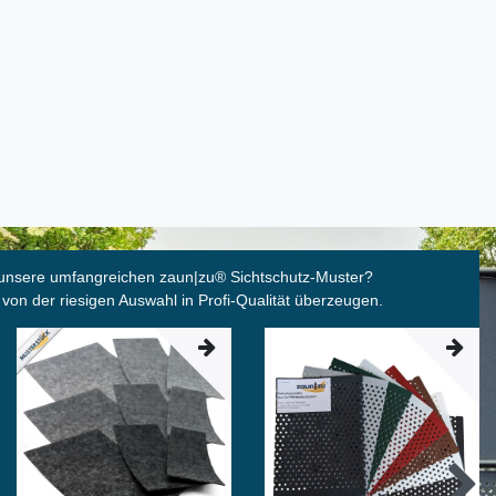
unsere umfangreichen zaun|zu
®
Sichtschutz-Muster?
 von der riesigen Auswahl in Profi-Qualität überzeugen.