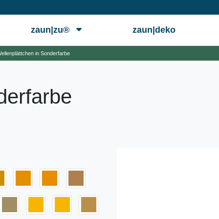
zaun|zu®
zaun|deko
ellenplättchen in Sonderfarbe
derfarbe