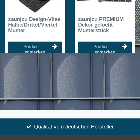
zaun|zu Design-Vlies
zaun|zu PREMIUM
Halbe/Drittel/Viertel
Dekor gelocht
Muster
Musterstück
Produkt
Produkt
entdecken
entdecken
Qualität vom deutschen Hersteller