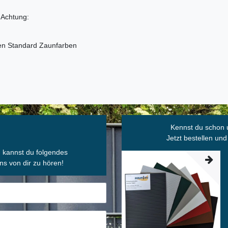
 Achtung:
den Standard Zaunfarben
Kennst du schon 
Jetzt bestellen und
, kannst du folgendes
ns von dir zu hören!