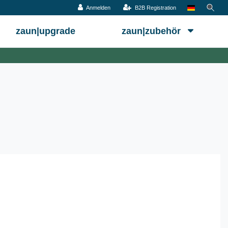
Anmelden
B2B Registration
zaun|upgrade
zaun|zubehör