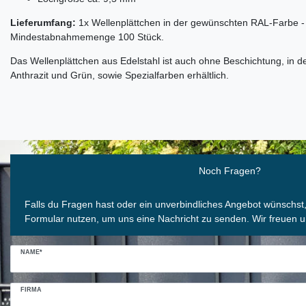
Lieferumfang:
1x Wellenplättchen in der gewünschten RAL-Farbe -
Mindestabnahmemenge 100 Stück.
Das Wellenplättchen aus Edelstahl ist auch ohne Beschichtung, in 
Anthrazit und Grün, sowie Spezialfarben erhältlich.
Ceres::Template.mailFormHoneypotLabel
Noch Fragen?
Falls du Fragen hast oder ein unverbindliches Angebot wünschst
Formular nutzen, um uns eine Nachricht zu senden. Wir freuen u
NAME*
FIRMA