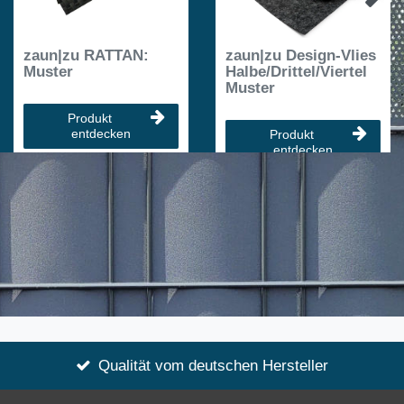
zaun|zu RATTAN:
zaun|zu Design-Vlies
Muster
Halbe/Drittel/Viertel
Muster
Produkt
entdecken
Produkt
entdecken
Qualität vom deutschen Hersteller