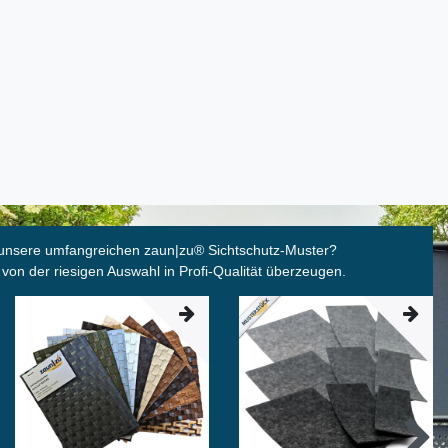
unsere umfangreichen zaun|zu
®
Sichtschutz-Muster?
 von der riesigen Auswahl in Profi-Qualität überzeugen.