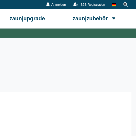
Anmelden
B2B Registration
zaun|upgrade
zaun|zubehör