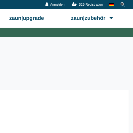
Anmelden
B2B Registration
zaun|upgrade
zaun|zubehör