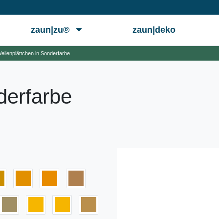
zaun|zu®
zaun|deko
ellenplättchen in Sonderfarbe
derfarbe