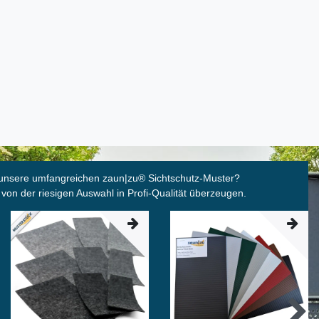
unsere umfangreichen zaun|zu
®
Sichtschutz-Muster?
 von der riesigen Auswahl in Profi-Qualität überzeugen.