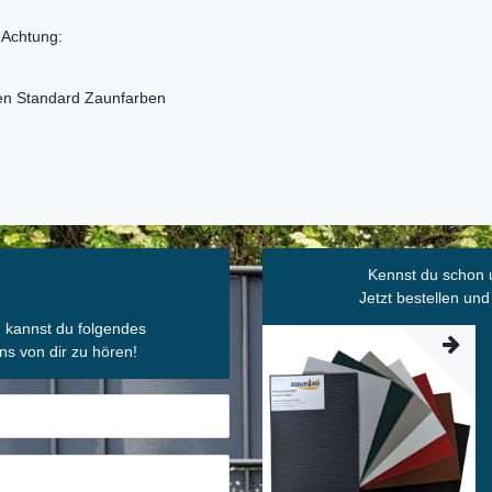
 Achtung:
den Standard Zaunfarben
Kennst du schon 
Jetzt bestellen und
, kannst du folgendes
ns von dir zu hören!