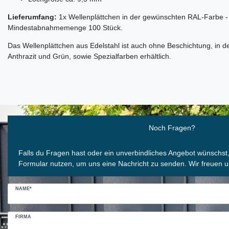
Lieferumfang:
1x Wellenplättchen in der gewünschten RAL-Farbe -
Mindestabnahmemenge 100 Stück.
Das Wellenplättchen aus Edelstahl ist auch ohne Beschichtung, in 
Anthrazit und Grün, sowie Spezialfarben erhältlich.
Ceres::Template.mailFormHoneypotLabel
Noch Fragen?
Falls du Fragen hast oder ein unverbindliches Angebot wünschst
Formular nutzen, um uns eine Nachricht zu senden. Wir freuen u
NAME*
FIRMA