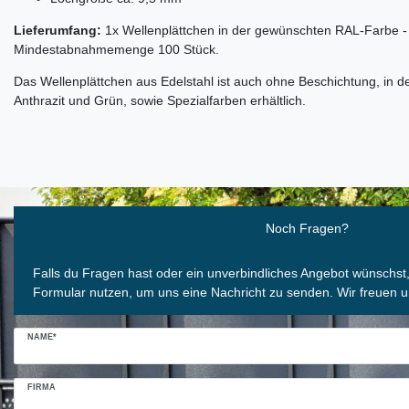
Lieferumfang:
1x Wellenplättchen in der gewünschten RAL-Farbe -
Mindestabnahmemenge 100 Stück.
Das Wellenplättchen aus Edelstahl ist auch ohne Beschichtung, in 
Anthrazit und Grün, sowie Spezialfarben erhältlich.
Ceres::Template.mailFormHoneypotLabel
Noch Fragen?
Falls du Fragen hast oder ein unverbindliches Angebot wünschst
Formular nutzen, um uns eine Nachricht zu senden. Wir freuen u
NAME*
FIRMA