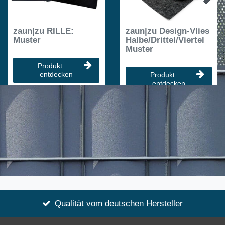
zaun|zu RILLE:
zaun|zu Design-Vlies
Muster
Halbe/Drittel/Viertel
Muster
Produkt
entdecken
Produkt
entdecken
Qualität vom deutschen Hersteller