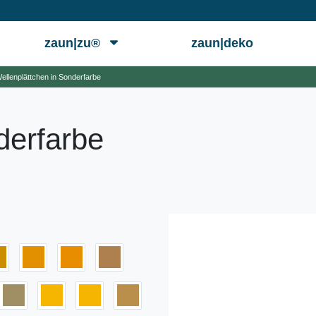
zaun|zu®
zaun|deko
ellenplättchen in Sonderfarbe
derfarbe