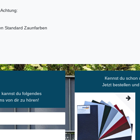
 Achtung:
den Standard Zaunfarben
Kennst du schon 
Jetzt bestellen und
, kannst du folgendes
ns von dir zu hören!