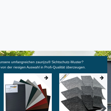
unsere umfangreichen zaun|zu
®
Sichtschutz-Muster?
 von der riesigen Auswahl in Profi-Qualität überzeugen.