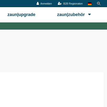
Anmelden
B2B Registration
zaun|upgrade
zaun|zubehör