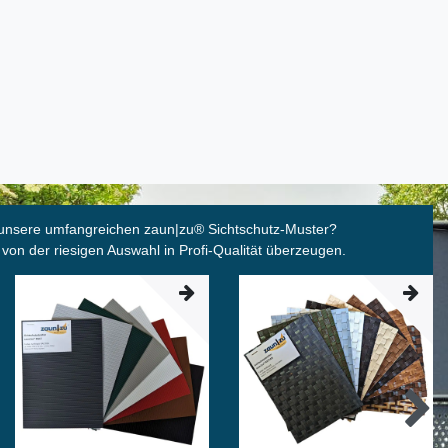
unsere umfangreichen zaun|zu
®
Sichtschutz-Muster?
 von der riesigen Auswahl in Profi-Qualität überzeugen.