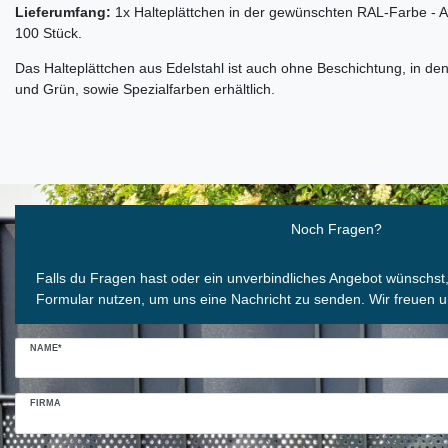
Lieferumfang:
1x Halteplättchen in der gewünschten RAL-Farbe 
100 Stück.
Das Halteplättchen aus Edelstahl ist auch ohne Beschichtung, in de
und Grün, sowie Spezialfarben erhältlich.
Ceres::Template.mailFormHoneypotLabel
Noch Fragen?
Falls du Fragen hast oder ein unverbindliches Angebot wünschst
Formular nutzen, um uns eine Nachricht zu senden. Wir freuen u
NAME*
FIRMA