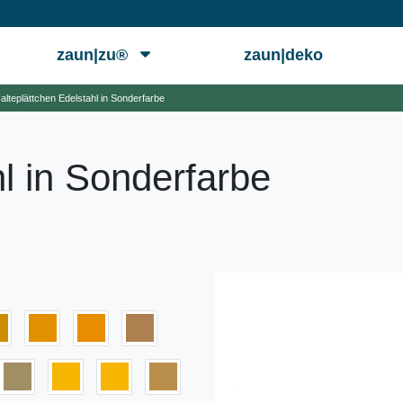
zaun|zu®
zaun|deko
alteplättchen Edelstahl in Sonderfarbe
l in Sonderfarbe