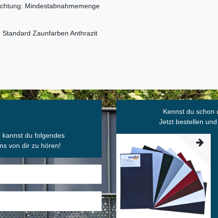
- Achtung: Mindestabnahmemenge
n Standard Zaunfarben Anthrazit
Kennst du schon 
Jetzt bestellen und
, kannst du folgendes
ns von dir zu hören!