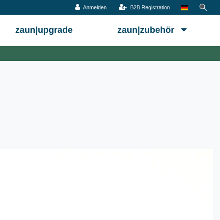
Anmelden
B2B Registration
zaun|upgrade
zaun|zubehör