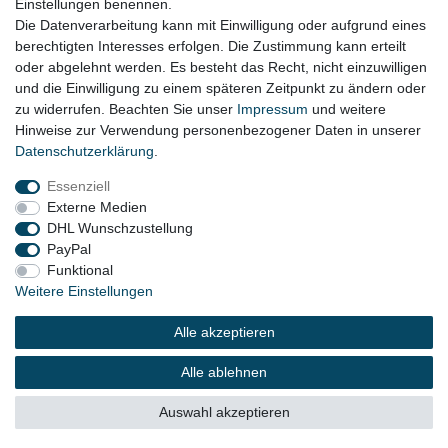
Einstellungen benennen.
Die Datenverarbeitung kann mit Einwilligung oder aufgrund eines
Zahlungsbedingungen
berechtigten Interesses erfolgen. Die Zustimmung kann erteilt
oder abgelehnt werden. Es besteht das Recht, nicht einzuwilligen
und die Einwilligung zu einem späteren Zeitpunkt zu ändern oder
zu widerrufen. Beachten Sie unser
Impressum
und weitere
Hinweise zur Verwendung personenbezogener Daten in unserer
Daten­schutz­erklärung
.
Essenziell
Externe Medien
DHL Wunschzustellung
PayPal
Funktional
Weitere Einstellungen
eine eingetragene Marke von
Alle akzeptieren
ZZW Zauntechnik GmbH & Co. KG
Alle ablehnen
© Copyright 2026 | Alle Rechte vorbehalten.
Auswahl akzeptieren