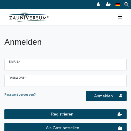
☰
Anmelden
E-MAIL*
PASSWORT*
Passwort vergessen?
Anmelden
Registrieren
Als Gast bestellen