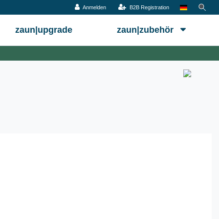
Anmelden
B2B Registration
zaun|upgrade
zaun|zubehör