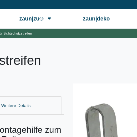
zaun|zu®
zaun|deko
für Sichtschutzstreifen
streifen
Weitere Details
 Montagehilfe zum