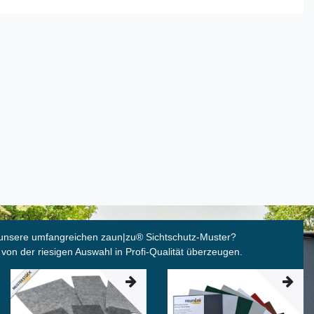
unsere umfangreichen zaun|zu
®
Sichtschutz-Muster?
 von der riesigen Auswahl in Profi-Qualität überzeugen.