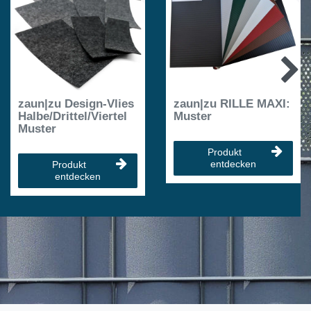
zaun|zu Design-Vlies
zaun|zu RILLE MAXI:
Halbe/Drittel/Viertel
Muster
Muster
Produkt
entdecken
Produkt
entdecken