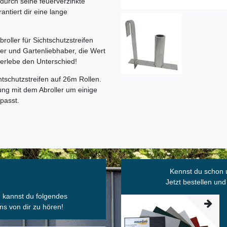
r durch seine feuerverzinkte
antiert dir eine lange
roller für Sichtschutzstreifen
ker und Gartenliebhaber, die Wert
d erlebe den Unterschied!
tschutzstreifen auf 26m Rollen.
ng mit dem Abroller um einige
npasst.
Kennst du schon 
Jetzt bestellen und
, kannst du folgendes
ns von dir zu hören!