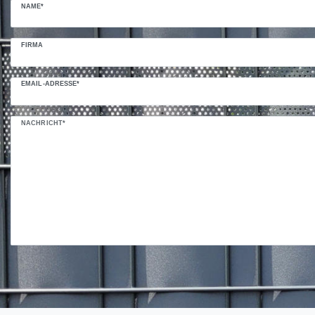
NAME*
FIRMA
EMAIL-ADRESSE*
NACHRICHT*