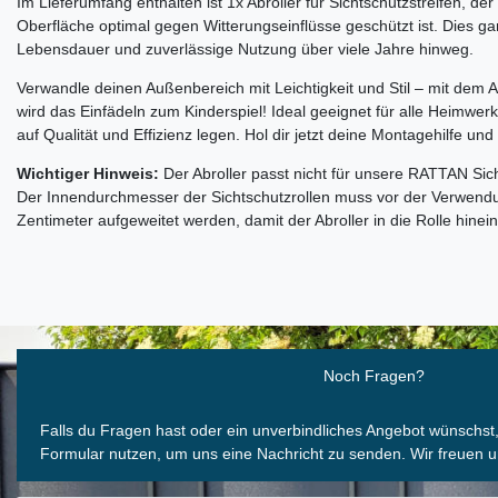
Im Lieferumfang enthalten ist 1x Abroller für Sichtschutzstreifen, de
Oberfläche optimal gegen Witterungseinflüsse geschützt ist. Dies gar
Lebensdauer und zuverlässige Nutzung über viele Jahre hinweg.
Verwandle deinen Außenbereich mit Leichtigkeit und Stil – mit dem Ab
wird das Einfädeln zum Kinderspiel! Ideal geeignet für alle Heimwer
auf Qualität und Effizienz legen. Hol dir jetzt deine Montagehilfe un
Wichtiger Hinweis:
Der Abroller passt nicht für unsere RATTAN Sich
Der Innendurchmesser der Sichtschutzrollen muss vor der Verwendu
Zentimeter aufgeweitet werden, damit der Abroller in die Rolle hinei
Ceres::Template.mailFormHoneypotLabel
Noch Fragen?
Falls du Fragen hast oder ein unverbindliches Angebot wünschst
Formular nutzen, um uns eine Nachricht zu senden. Wir freuen u