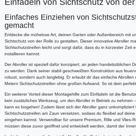
Einfädeln von Sichtschutz von der
Einfaches Einziehen von Sichtschutzstr
gemacht
Entdecke die mühelose Art, deinen Garten oder Außenbereich mit un
Sichtschutz von der Rolle zu gestalten. Dieser innovative Abroller m
Sichtschutzstreifen leicht und sorgt dafür, dass du in kürzester Zeit 
installieren kannst.
Der Abroller ist speziell dafür konzipiert, an jeden handelsübliche
zu werden. Dank seiner stabil geschweißten Konstruktion aus feuerve
robust, sondern auch langlebig. Er erlaubt dir das einfache Abrollen
Metern Sichtschutzstreifen ohne großen Aufwand. So ist dein perfekt
Ein weiterer Vorteil dieser Montagehilfe zum Einfädeln ist die Benutz
kein zusätzliches Werkzeug, um den Abroller in Betrieb zu nehmen 
kann es losgehen! Zudem lässt sich der Abroller ganz unkompliziert 
Sichtschutzstreifen am Zaun versetzen, sodass du flexibel auf deine 
eingehen kannst. Verwendbar für unsere Premium, Rille und Vlies-Ro
müssen diese zuvor geöffnet und entwickelt werden, damit der Innen