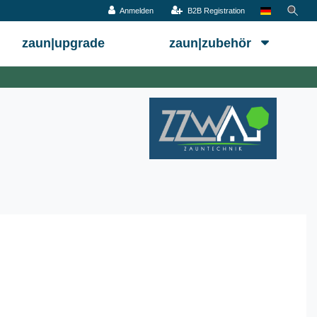
Anmelden
B2B Registration
zaun|upgrade
zaun|zubehör