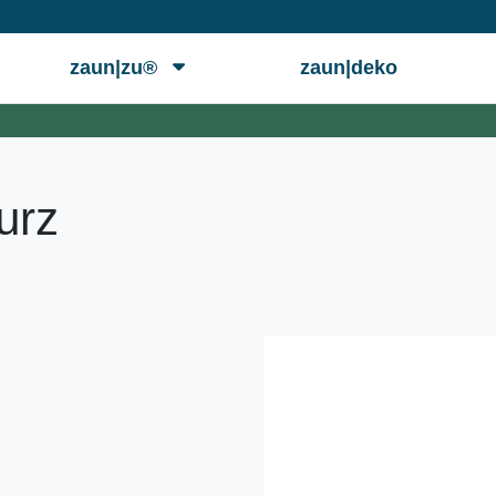
zaun|zu®
zaun|deko
urz