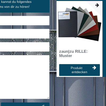
, kannst du folgendes
ns von dir zu hören!
zaun|zu RILLE:
Muster
Produkt
entdecken