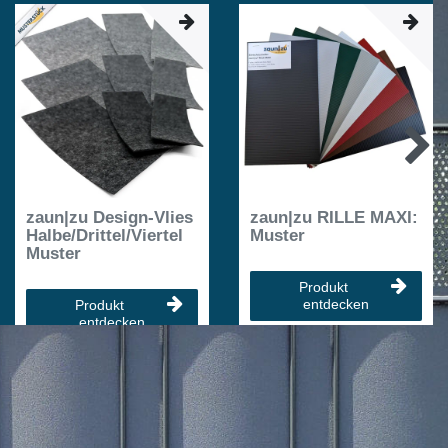
zaun|zu Design-Vlies
zaun|zu RILLE MAXI:
Halbe/Drittel/Viertel
Muster
Muster
Produkt
entdecken
Produkt
entdecken