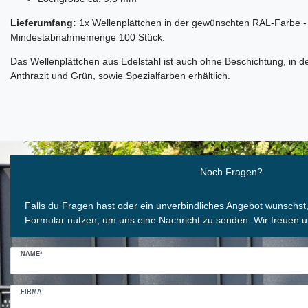
Lieferumfang:
1x Wellenplättchen in der gewünschten RAL-Farbe -
Mindestabnahmemenge 100 Stück.
Das Wellenplättchen aus Edelstahl ist auch ohne Beschichtung, in 
Anthrazit und Grün, sowie Spezialfarben erhältlich.
Ceres::Template.mailFormHoneypotLabel
Noch Fragen?
Falls du Fragen hast oder ein unverbindliches Angebot wünschst
Formular nutzen, um uns eine Nachricht zu senden. Wir freuen u
NAME*
FIRMA