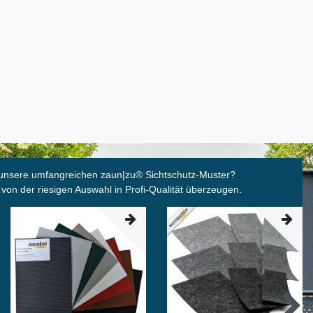
unsere umfangreichen zaun|zu
®
Sichtschutz-Muster?
 von der riesigen Auswahl in Profi-Qualität überzeugen.