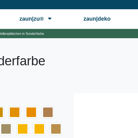
zaun|zu®
zaun|deko
ellenplättchen in Sonderfarbe
derfarbe