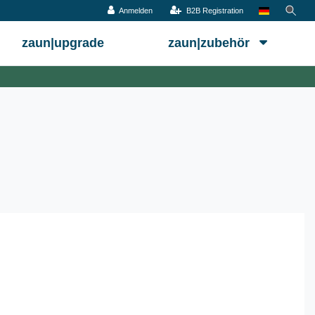
Anmelden
B2B Registration
zaun|upgrade
zaun|zubehör