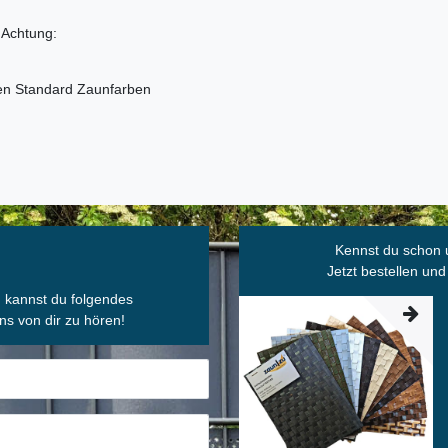
 Achtung:
den Standard Zaunfarben
Kennst du schon 
Jetzt bestellen und
, kannst du folgendes
ns von dir zu hören!