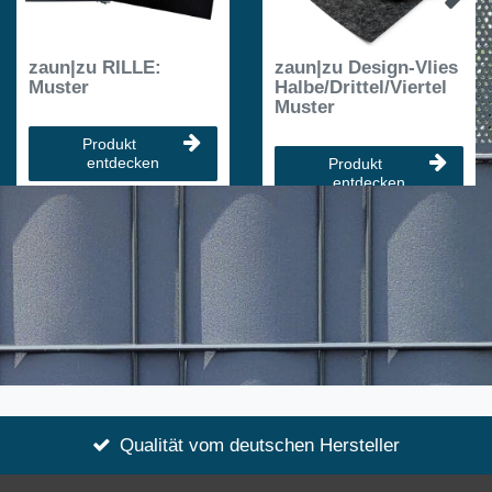
zaun|zu RILLE:
zaun|zu Design-Vlies
Muster
Halbe/Drittel/Viertel
Muster
Produkt
entdecken
Produkt
entdecken
Qualität vom deutschen Hersteller