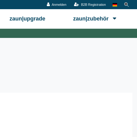
Anmelden
B2B Registration
zaun|upgrade
zaun|zubehör