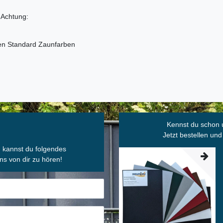
 Achtung:
den Standard Zaunfarben
Kennst du schon 
Jetzt bestellen und
, kannst du folgendes
ns von dir zu hören!