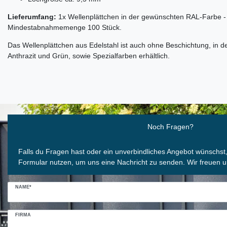
Lieferumfang:
1x Wellenplättchen in der gewünschten RAL-Farbe -
Mindestabnahmemenge 100 Stück.
Das Wellenplättchen aus Edelstahl ist auch ohne Beschichtung, in 
Anthrazit und Grün, sowie Spezialfarben erhältlich.
Ceres::Template.mailFormHoneypotLabel
Noch Fragen?
Falls du Fragen hast oder ein unverbindliches Angebot wünschst
Formular nutzen, um uns eine Nachricht zu senden. Wir freuen u
NAME*
FIRMA