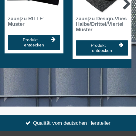
zaun|zu RILLE:
zaun|zu Design-Vlies
Muster
Halbe/Drittel/Viertel
Muster
Produkt
entdecken
Produkt
entdecken
Qualität vom deutschen Hersteller