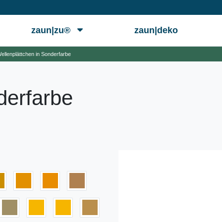
zaun|zu®
zaun|deko
ellenplättchen in Sonderfarbe
derfarbe