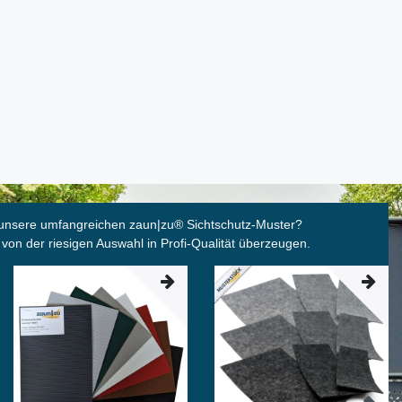
unsere umfangreichen zaun|zu
®
Sichtschutz-Muster?
 von der riesigen Auswahl in Profi-Qualität überzeugen.