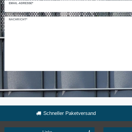
EMAIL-ADRESSE*
NACHRICHT*
Schneller Paketversand
Links