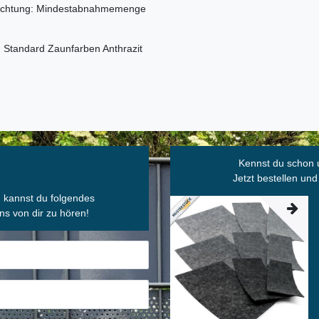
- Achtung: Mindestabnahmemenge
n Standard Zaunfarben Anthrazit
Kennst du schon 
Jetzt bestellen und
, kannst du folgendes
ns von dir zu hören!