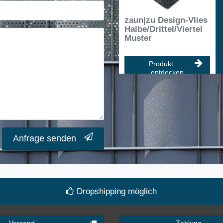
zaun|zu Design-Vlies
Halbe/Drittel/Viertel
Muster
Produkt
entdecken
Anfrage senden
Dropshipping möglich
Versand
Zahlung