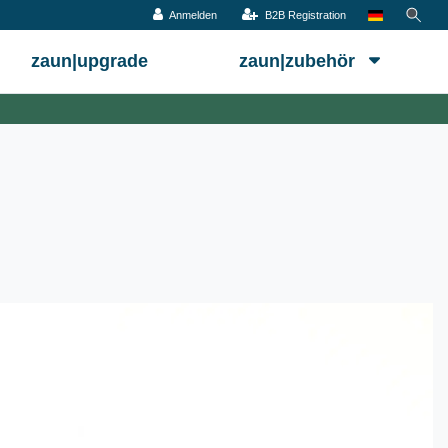
Anmelden
B2B Registration
zaun|upgrade
zaun|zubehör