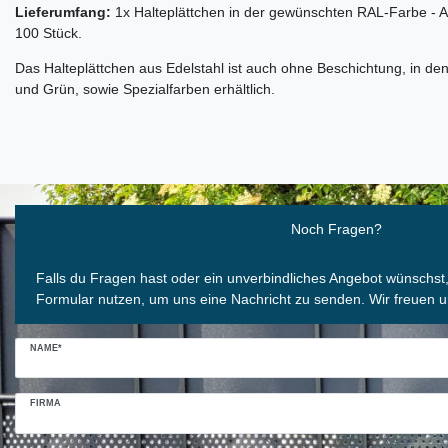
Lieferumfang:
1x Halteplättchen in der gewünschten RAL-Farbe 
100 Stück.
Das Halteplättchen aus Edelstahl ist auch ohne Beschichtung, in de
und Grün, sowie Spezialfarben erhältlich.
Ceres::Template.mailFormHoneypotLabel
Noch Fragen?
Falls du Fragen hast oder ein unverbindliches Angebot wünschst
Formular nutzen, um uns eine Nachricht zu senden. Wir freuen u
NAME*
FIRMA