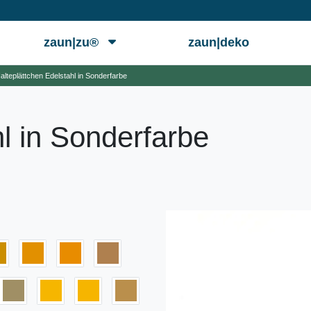
zaun|zu®
zaun|deko
alteplättchen Edelstahl in Sonderfarbe
l in Sonderfarbe